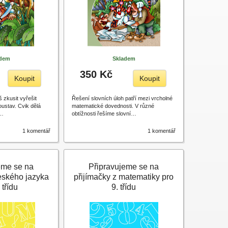
adem
Skladem
350 Kč
Koupit
Koupit
š zkusit vyřešit
Řešení slovních úloh patří mezi vrcholné
oustav. Cvik dělá
matematické dovednosti. V různé
e…
obtížnosti řešíme slovní…
1 komentář
1 komentář
eme se na
Připravujeme se na
českého jazyka
přijímačky z matematiky pro
 třídu
9. třídu