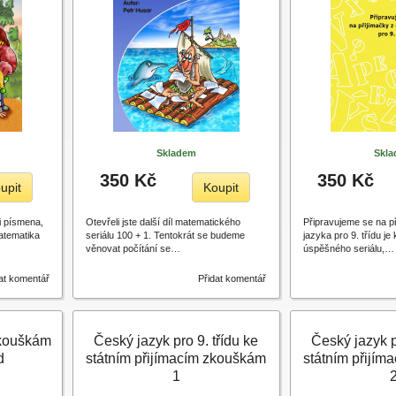
Skladem
Skl
350 Kč
350 Kč
upit
Koupit
li písmena,
Otevřeli jste další díl matematického
Připravujeme se na p
atematika
seriálu 100 + 1. Tentokrát se budeme
jazyka pro 9. třídu j
věnovat počítání se…
úspěšného seriálu,…
at komentář
Přidat komentář
zkouškám
Český jazyk pro 9. třídu ke
Český jazyk p
d
státním přijímacím zkouškám
státním přijí
1