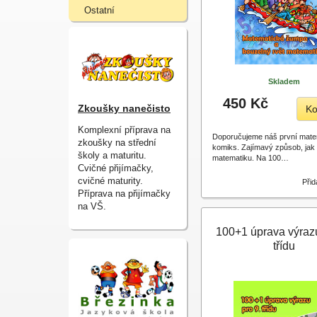
Ostatní
Skladem
450 Kč
Zkoušky nanečisto
Ko
Komplexní příprava na
Doporučujeme náš první mate
zkoušky na střední
komiks. Zajímavý způsob, jak 
školy a maturitu.
matematiku. Na 100…
Cvičné přijímačky,
cvičné maturity.
Přid
Příprava na přijímačky
na VŠ.
100+1 úprava výrazu
třídu