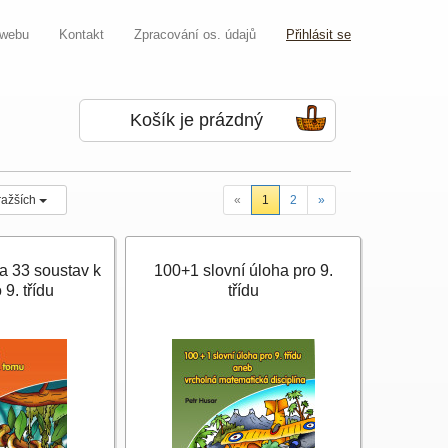
 webu
Kontakt
Zpracování os. údajů
Přihlásit se
Košík je prázdný
ražších
«
1
2
»
a 33 soustav k
100+1 slovní úloha pro 9.
 9. třídu
třídu