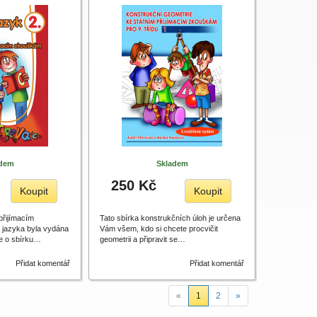
adem
Skladem
250 Kč
Koupit
Koupit
přijímacím
Tato sbírka konstrukčních úloh je určena
jazyka byla vydána
Vám všem, kdo si chcete procvičit
se o sbírku…
geometrii a připravit se…
Přidat komentář
Přidat komentář
«
1
2
»