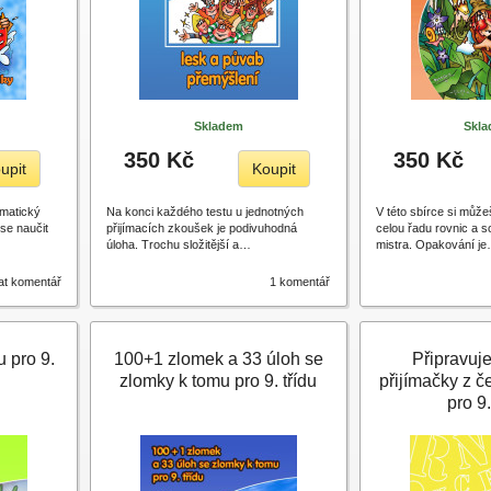
Skladem
Skl
350 Kč
350 Kč
upit
Koupit
matický
Na konci každého testu u jednotných
V této sbírce si může
se naučit
přijímacích zkoušek je podivuhodná
celou řadu rovnic a s
úloha. Trochu složitější a…
mistra. Opakování j
at komentář
1 komentář
 pro 9.
100+1 zlomek a 33 úloh se
Připravuj
zlomky k tomu pro 9. třídu
přijímačky z 
pro 9.