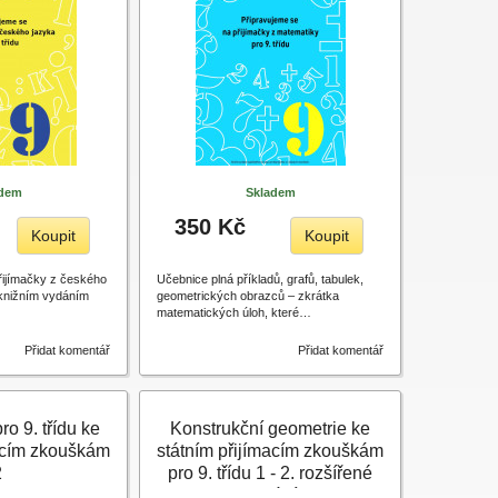
adem
Skladem
350 Kč
Koupit
Koupit
řijímačky z českého
Učebnice plná příkladů, grafů, tabulek,
e knižním vydáním
geometrických obrazců – zkrátka
matematických úloh, které…
Přidat komentář
Přidat komentář
ro 9. třídu ke
Konstrukční geometrie ke
macím zkouškám
státním přijímacím zkouškám
2
pro 9. třídu 1 - 2. rozšířené
vydání