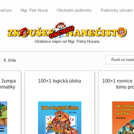
nečisto
Mgr. Petr Husar
Obchodní podmínky
Podmínky užívání
Učebnice nejen od Mgr. Petra Husara
Řadit od nejd
9. třída
á žumpa
100+1 logická úloha
100+1 rovnice 
ematiky
tomu pro