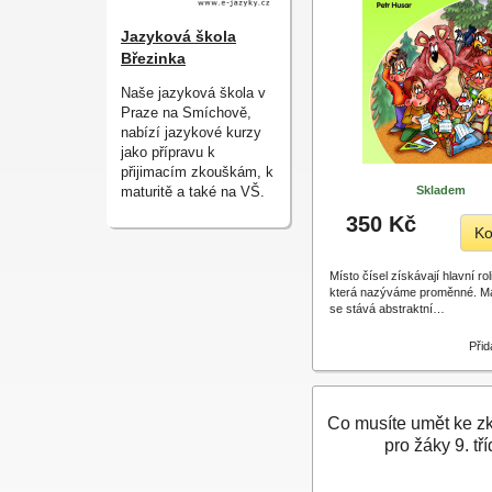
Jazyková škola
Březinka
Naše jazyková škola v
Praze na Smíchově,
nabízí jazykové kurzy
jako přípravu k
přijimacím zkouškám, k
maturitě a také na VŠ.
Skladem
350 Kč
Ko
Místo čísel získávají hlavní ro
která nazýváme proměnné. M
se stává abstraktní…
Přid
Co musíte umět ke 
pro žáky 9. tří