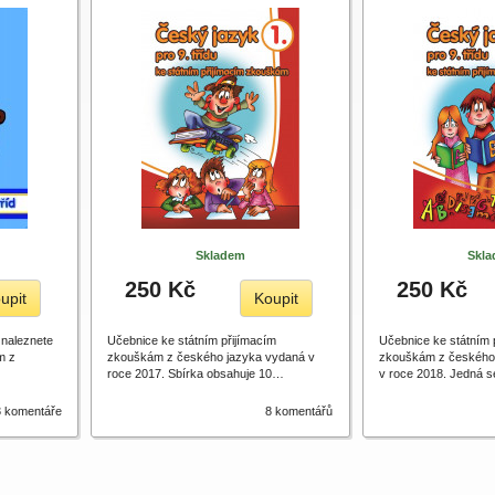
Skladem
Skl
250 Kč
250 Kč
upit
Koupit
 naleznete
Učebnice ke státním přijímacím
Učebnice ke státním 
m z
zkouškám z českého jazyka vydaná v
zkouškám z českého 
roce 2017. Sbírka obsahuje 10…
v roce 2018. Jedná 
3 komentáře
8 komentářů