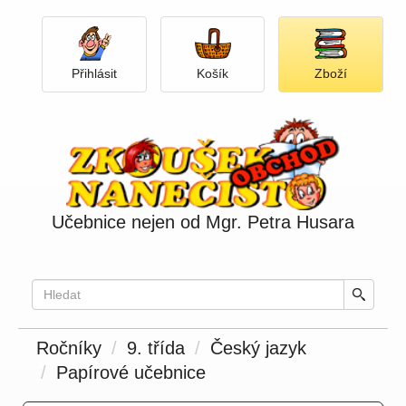
Přihlásit
Otevři košík
Otevři
Přihlásit
Košík
Zboží
nabídku
produkt
Učebnice nejen od Mgr. Petra Husara
Ročníky
9. třída
Český jazyk
Papírové učebnice