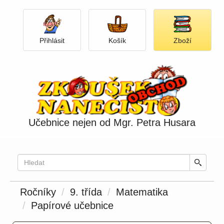
Přihlásit
Otevři košík
Otevři
Přihlásit
Košík
Zboží
nabídku
produkt
Učebnice nejen od Mgr. Petra Husara
Ročníky
9. třída
Matematika
Papírové učebnice