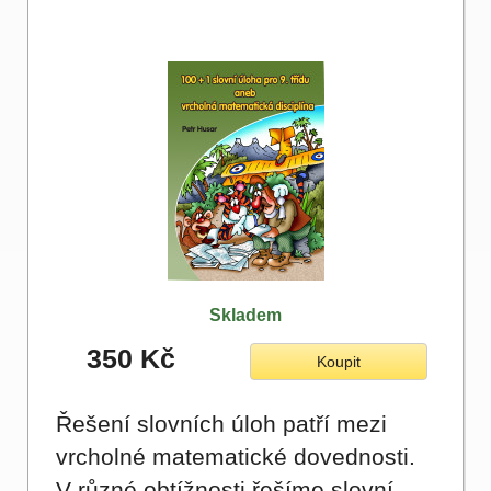
Skladem
350 Kč
Koupit
Řešení slovních úloh patří mezi
vrcholné matematické dovednosti.
V různé obtížnosti řešíme slovní…