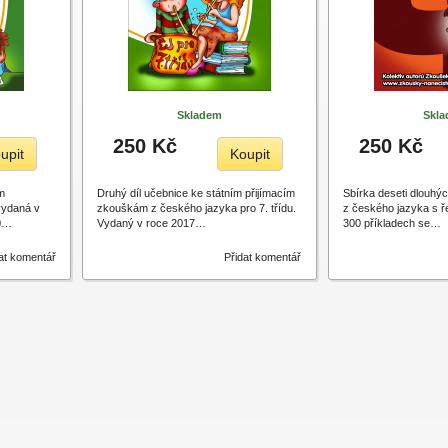
Skladem
Skl
250 Kč
250 Kč
upit
Koupit
m
Druhý díl učebnice ke státním přijímacím
Sbírka deseti dlouhý
vydaná v
zkouškám z českého jazyka pro 7. třídu.
z českého jazyka s 
10…
Vydaný v roce 2017…
300 příkladech se…
at komentář
Přidat komentář