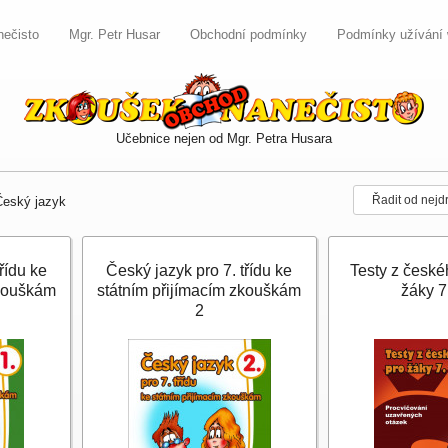
nečisto
Mgr. Petr Husar
Obchodní podmínky
Podmínky užívání
Učebnice nejen od Mgr. Petra Husara
Řadit od nejd
Český jazyk
řídu ke
Český jazyk pro 7. třídu ke
Testy z české
zkouškám
státním přijímacím zkouškám
žáky 7.
2