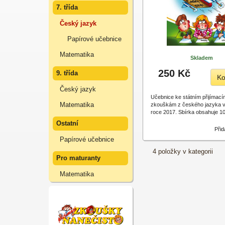
7. třída
Český jazyk
Papírové učebnice
Matematika
Skladem
250 Kč
9. třída
Ko
Český jazyk
Učebnice ke státním přijímací
Matematika
zkouškám z českého jazyka 
roce 2017. Sbírka obsahuje 
Ostatní
Přid
Papírové učebnice
4 položky v kategorii
Pro maturanty
Matematika