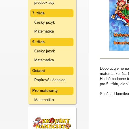
předpoklady
7. třída
Český jazyk
Matematika
9. třída
Český jazyk
Matematika
Doporučujeme náš
Ostatní
matematiku. Na 10
Hodně podobné tě
Papírové učebnice
pro 5. třídu, ale 
Pro maturanty
Součastí komiksu 
Matematika