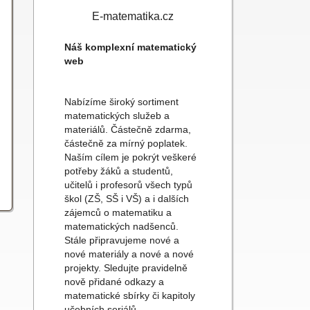
E-matematika.cz
Náš komplexní matematický
web
Nabízíme široký sortiment
matematických služeb a
materiálů. Částečně zdarma,
částečně za mírný poplatek.
Naším cílem je pokrýt veškeré
potřeby žáků a studentů,
učitelů i profesorů všech typů
škol (ZŠ, SŠ i VŠ) a i dalších
zájemců o matematiku a
matematických nadšenců.
Stále připravujeme nové a
nové materiály a nové a nové
projekty. Sledujte pravidelně
nově přidané odkazy a
matematické sbírky či kapitoly
učebních seriálů.