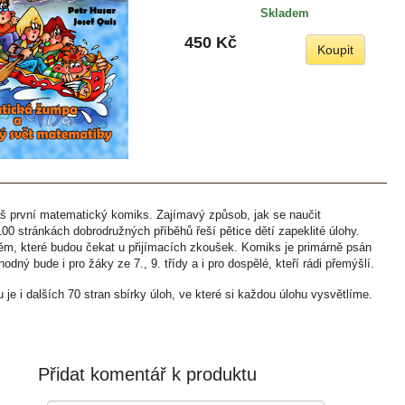
Skladem
450 Kč
Koupit
 první matematický komiks. Zajímavý způsob, jak se naučit
0 stránkách dobrodružných příběhů řeší pětice dětí zapeklité úlohy.
m, které budou čekat u přijímacích zkoušek. Komiks je primárně psán
vhodný bude i pro žáky ze 7., 9. třídy a i pro dospělé, kteří rádi přemýšlí.
je i dalších 70 stran sbírky úloh, ve které si každou úlohu vysvětlíme.
Přidat komentář k produktu