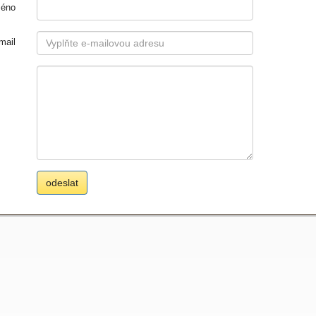
éno
mail