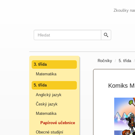
Zkoušky na
Ročníky
5. třída
3. třída
Matematika
Komiks M
5. třída
Anglický jazyk
Český jazyk
Matematika
Papírové učebnice
Obecné studijní