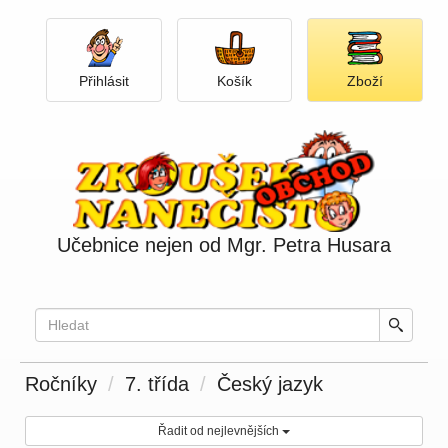
Přihlásit
Otevři košík
Otevři
Přihlásit
Košík
Zboží
nabídku
produkt
Učebnice nejen od Mgr. Petra Husara
Ročníky
7. třída
Český jazyk
Řadit od nejlevnějších